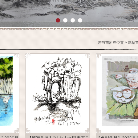
1
2
3
4
您当前所在位置 >
网站