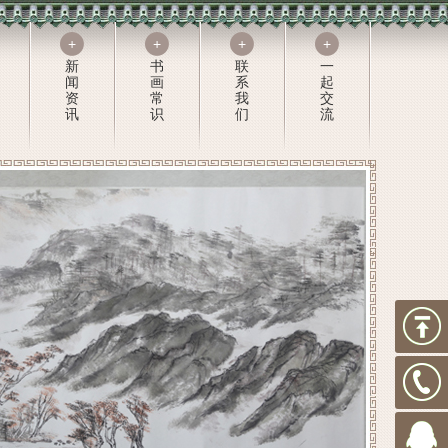
+
+
+
+
新
书
联
一
闻
画
系
起
资
常
我
交
讯
识
们
流