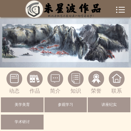


首页
作者简介
作品集锦
新闻资讯
书画常识






联系我们
动态
作品
简介
知识
荣誉
联系
一起交流
美学美育
参观学习
讲座纪实
绘画作品
学术研讨
摄影作品