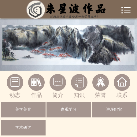


首页
作者简介
作品集锦
新闻资讯
书画常识






联系我们
动态
作品
简介
知识
荣誉
联系
一起交流
美学美育
参观学习
讲座纪实
绘画作品
学术研讨
摄影作品