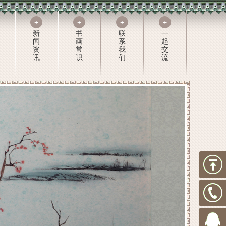
+
+
+
+
新
书
联
一
闻
画
系
起
资
常
我
交
讯
识
们
流