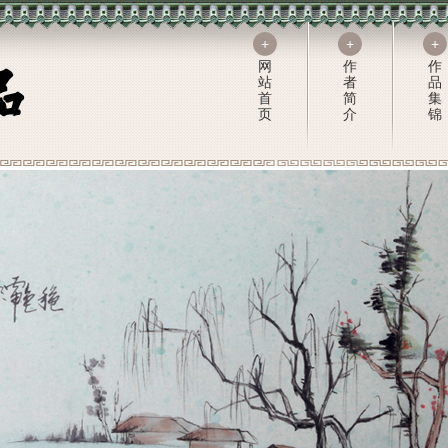
+
+
+
网
作
作
站
者
品
首
简
集
页
介
锦
+
+
绘
摄
画
影
作
作
品
品