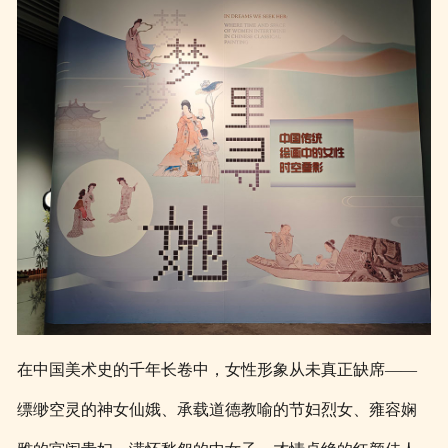
在中国美术史的千年长卷中，女性形象从未真正缺席——
缥缈空灵的神女仙娥、承载道德教喻的节妇烈女、雍容娴