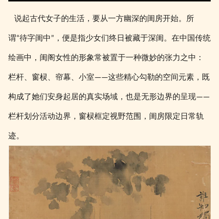
说起古代女子的生活，要从一方幽深的闺房开始。所
谓
待字闺中
，便是指少女们终日被藏于深闺。在中国传统
“
”
绘画中，闺阁女性的形象常被置于一种微妙的张力之中：
栏杆、窗棂、帘幕、小室
这些精心勾勒的空间元素，既
——
构成了她们安身起居的真实场域，也是无形边界的呈现
——
栏杆划分活动边界，窗棂框定视野范围，闺房限定日常轨
迹。