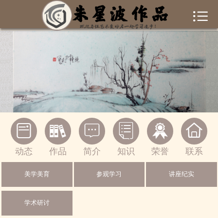


首页
作者简介
作品集锦
新闻资讯
书画常识






联系我们
动态
作品
简介
知识
荣誉
联系
一起交流
美学美育
参观学习
讲座纪实
绘画作品
学术研讨
摄影作品