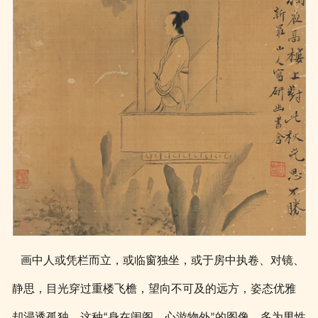
画中人或凭栏而立，或临窗独坐，或于房中执卷、对镜、
静思，目光穿过重楼飞檐，望向不可及的远方，姿态优雅
却浸透孤独。这种
身在闺阁，心游物外
的图像，多为男性
“
”