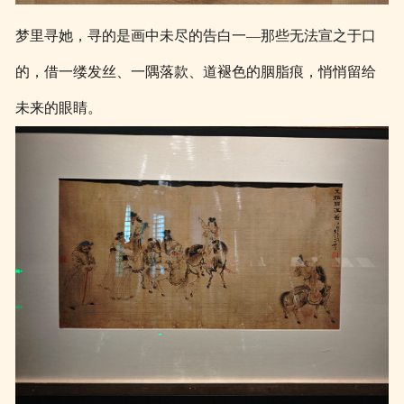
梦里寻她，寻的是画中未尽的告白一—那些无法宣之于口
的，借一缕发丝、一隅落款、道褪色的胭脂痕，悄悄留给
未来的眼睛。