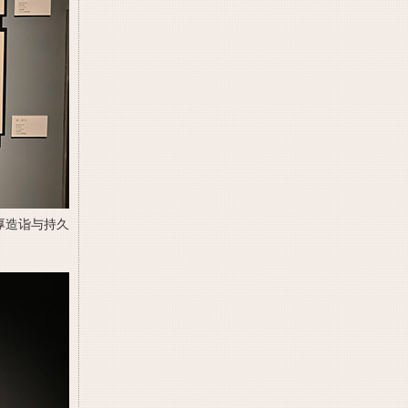
厚造诣与持久