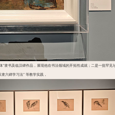
体”隶书及临汉碑作品，展现他在书法领域的开拓性成就；二是一批罕见
汉隶六碑学习法” 等教学实践，