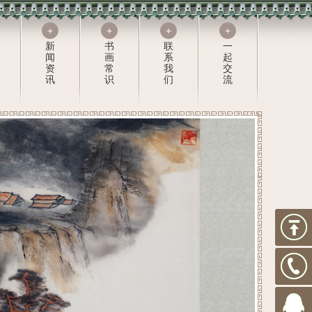
+
+
+
+
新
书
联
一
闻
画
系
起
资
常
我
交
讯
识
们
流