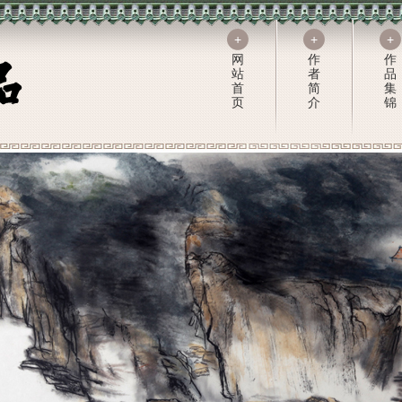
+
+
+
网
作
作
站
者
品
首
简
集
页
介
锦
+
+
绘
摄
画
影
作
作
品
品