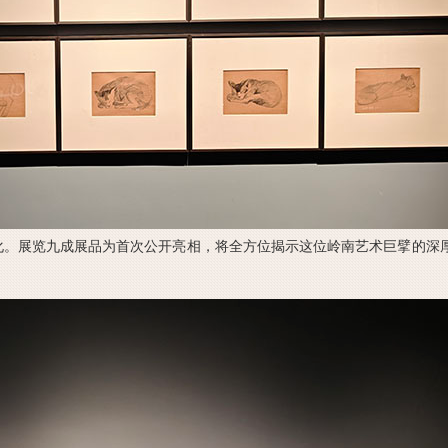
化。展览九成展品为首次公开亮相，将全方位揭示这位岭南艺术巨擘的深