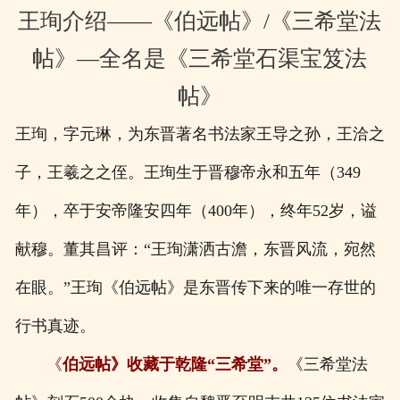
王珣介绍——《伯远帖》/《三希堂法
帖》—全名是《三希堂石渠宝笈法
帖》
王珣，字元琳，为东晋著名书法家王导之孙，王洽之
子，王羲之之侄。王珣生于晋穆帝永和五年（349
年），卒于安帝隆安四年（400年），终年52岁，谥
献穆。董其昌评：“王珣潇洒古澹，东晋风流，宛然
在眼。”
王珣《伯远帖》是东晋传下来的唯一存世的
行书真迹。
《
伯远帖》收藏于乾隆“三希堂”。
《三希堂法