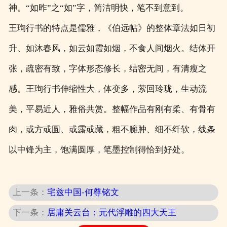
神。“如昨”之“如”字，简洁明快，笔不到意到。
王珣行书的特点是儒雅，《伯远帖》的整体章法如日初
升、如沐春风，如云如霞如烟，不食人间烟火。结体开
张，疏密有致，字体形态修长，结密无间，有清瘦之
感。王珣行书伸缩性大，体变多，萦回玲珑，生动流
美，平易近人，雅俗共赏。整幅作品有刚有柔、有骨有
肉，或方或圆、或露或藏，粗不臃肿、细不纤软，线条
以中锋为主，饱满圆厚，笔墨控制得恰到好处。
上一条：
宅兹中国-何尊铭文
下一条：
居庸关云台：元代浮雕的四大天王