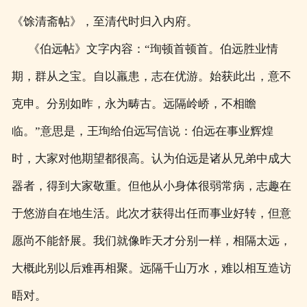
《馀清斋帖》，至清代时归入内府。
《伯远帖》文字内容：“珣顿首顿首。伯远胜业情
期，群从之宝。自以羸患，志在优游。始获此出，意不
克申。分别如昨，永为畴古。远隔岭峤，不相瞻
临。”意思是，王珣给伯远写信说：伯远在事业辉煌
时，大家对他期望都很高。认为伯远是诸从兄弟中成大
器者，得到大家敬重。但他从小身体很弱常病，志趣在
于悠游自在地生活。此次才获得出任而事业好转，但意
愿尚不能舒展。我们就像昨天才分别一样，相隔太远，
大概此别以后难再相聚。远隔千山万水，难以相互造访
晤对。