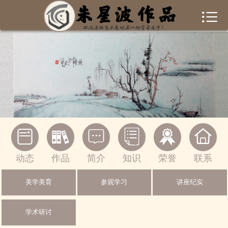


首页
作者简介
作品集锦
新闻资讯
书画常识






联系我们
动态
作品
简介
知识
荣誉
联系
一起交流
美学美育
参观学习
讲座纪实
绘画作品
学术研讨
摄影作品