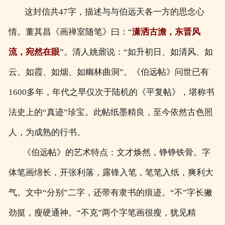
这封信共47字，描述与与伯远天各一方的思念心
情。董其昌《画禅室随笔》曰：“
潇洒古澹，东晋风
流，宛然在眼
”。清人姚鼐说：“如升初日、如清风、如
云、如霞、如烟、如幽林曲洞”。《伯远帖》问世已有
1600多年，年代之早仅次于陆机的《平复帖》，堪称书
法史上的“真迹”珍宝。此帖纸墨精良，至今依然古色照
人，为成熟的行书。
《伯远帖》的艺术特点：文才焕然，铮铮铁骨。字
体笔画绵长，开张利落，露锋入笔，笔笔入纸，爽利大
气。文中“分别”二字，还带有隶书的痕迹。“不”字长撇
劲挺，瘦硬通神。“不克”两个字笔画很瘦，犹见精