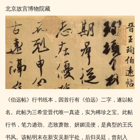
北京故宫博物院藏
《伯远帖》行书纸本，因首行有《伯远》二字，遂以帖
名。此帖为三希堂晋代唯一真迹，实为稀珍之宝。此帖
行书，笔力遒劲、态致萧散、妍媚流便，是典型的王氏
书风。该帖明末在新安吴新宇处，后归吴廷，曾刻入