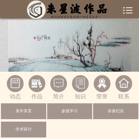


首页
作者简介
作品集锦
新闻资讯
书画常识






联系我们
动态
作品
简介
知识
荣誉
联系
一起交流
美学美育
参观学习
讲座纪实
绘画作品
学术研讨
摄影作品