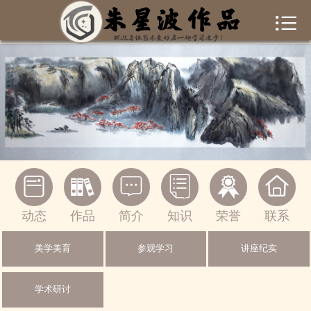


首页
作者简介
作品集锦
新闻资讯
书画常识






联系我们
动态
作品
简介
知识
荣誉
联系
一起交流
美学美育
参观学习
讲座纪实
绘画作品
学术研讨
摄影作品