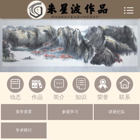


首页
作者简介
作品集锦
新闻资讯
书画常识






联系我们
动态
作品
简介
知识
荣誉
联系
一起交流
美学美育
参观学习
讲座纪实
绘画作品
学术研讨
摄影作品