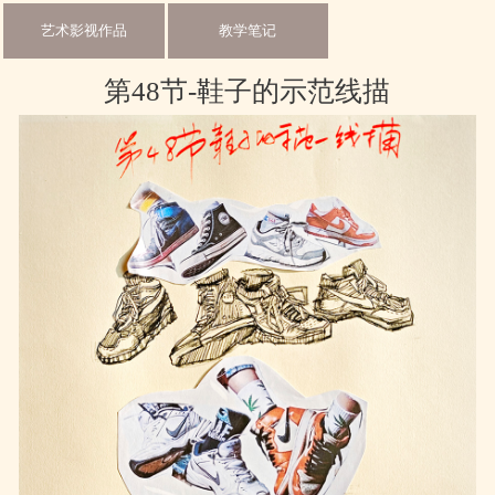
艺术影视作品
教学笔记
第48节-鞋子的示范线描