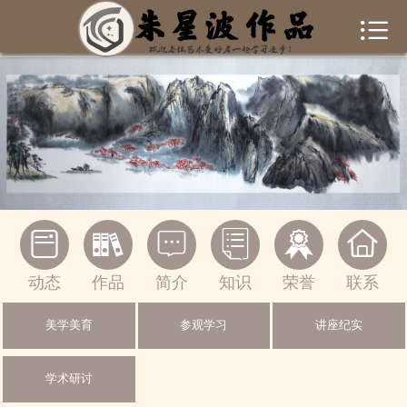


首页
作者简介
作品集锦
新闻资讯
书画常识






联系我们
动态
作品
简介
知识
荣誉
联系
一起交流
美学美育
参观学习
讲座纪实
绘画作品
学术研讨
摄影作品